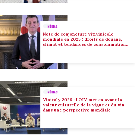
MÉDIAS
Note de conjoncture vitivinicole
mondiale en 2025 : droits de douane,
climat et tendances de consommation
conduisent l’adaptation du secteur
MÉDIAS
Vinitaly 2026 : l'OIV met en avant la
valeur culturelle de la vigne et du vin
dans une perspective mondiale