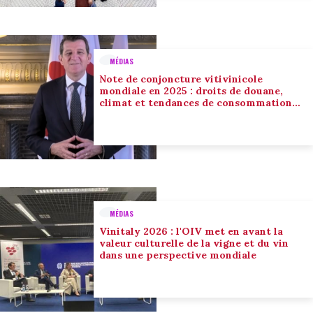
MÉDIAS
Note de conjoncture vitivinicole
mondiale en 2025 : droits de douane,
climat et tendances de consommation
conduisent l’adaptation du secteur
MÉDIAS
Vinitaly 2026 : l'OIV met en avant la
valeur culturelle de la vigne et du vin
dans une perspective mondiale