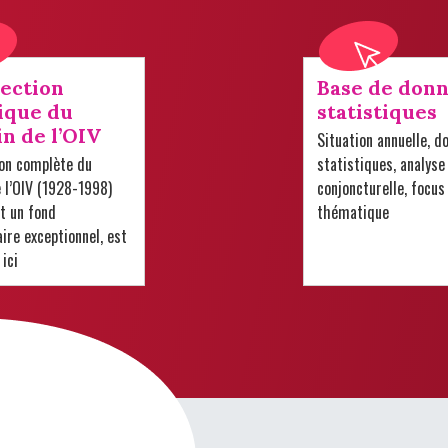
lection
Base de donn
ique du
statistiques
in de l’OIV
Situation annuelle, d
ion complète du
statistiques, analyse
e l’OIV (1928-1998)
conjoncturelle, focus
t un fond
thématique
re exceptionnel, est
 ici