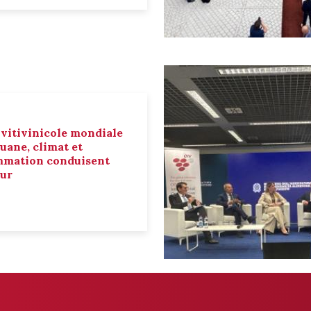
 vitivinicole mondiale
ouane, climat et
mmation conduisent
eur