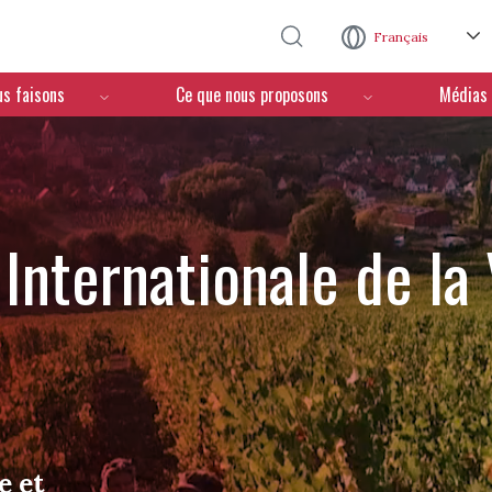
Aller au contenu principal
Français
us faisons
Ce que nous proposons
Médias
Internationale de la
e et