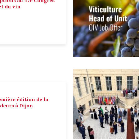
ptions au 47e Congrès
et du vin
emière édition de la
deurs à Dijon