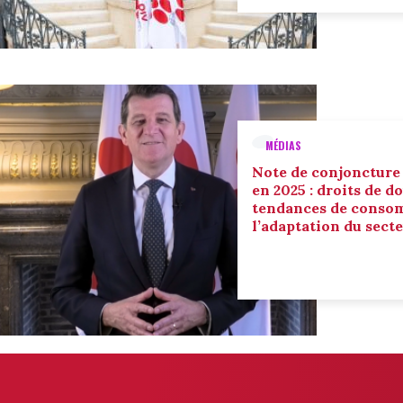
MÉDIAS
Note de conjoncture
en 2025 : droits de d
tendances de conso
l’adaptation du sect