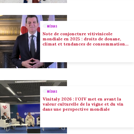
MÉDIAS
Note de conjoncture vitivinicole
mondiale en 2025 : droits de douane,
climat et tendances de consommation
conduisent l’adaptation du secteur
MÉDIAS
Vinitaly 2026 : l'OIV met en avant la
valeur culturelle de la vigne et du vin
dans une perspective mondiale