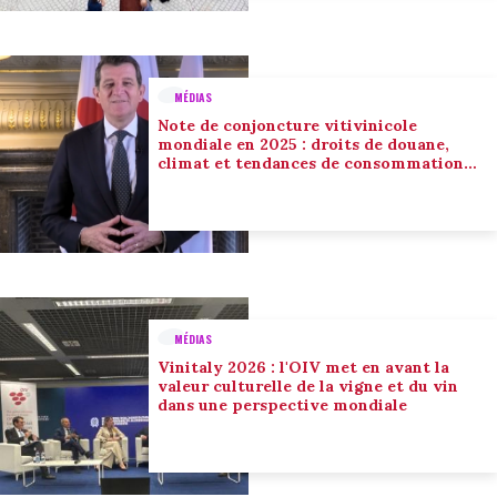
MÉDIAS
Note de conjoncture vitivinicole
mondiale en 2025 : droits de douane,
climat et tendances de consommation
conduisent l’adaptation du secteur
MÉDIAS
Vinitaly 2026 : l'OIV met en avant la
valeur culturelle de la vigne et du vin
dans une perspective mondiale