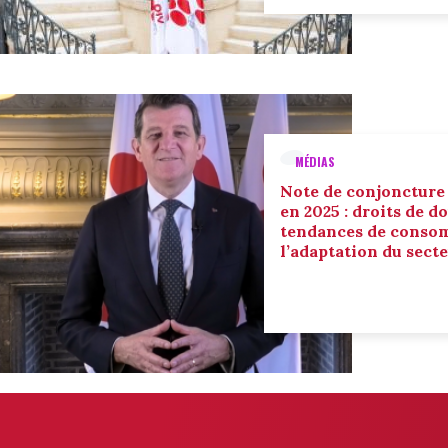
MÉDIAS
Note de conjoncture
en 2025 : droits de d
tendances de conso
l’adaptation du sect