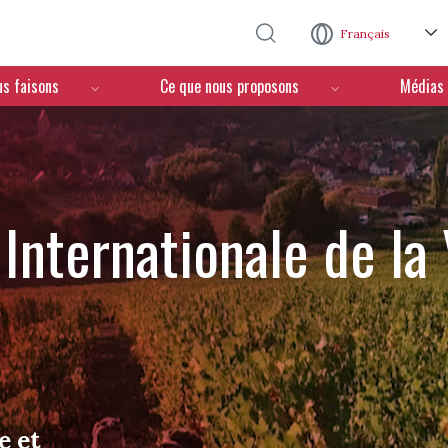
Aller au contenu principal
Français
us faisons
Ce que nous proposons
Médias
Internationale de la
e et