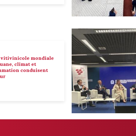
 vitivinicole mondiale
ouane, climat et
mmation conduisent
eur