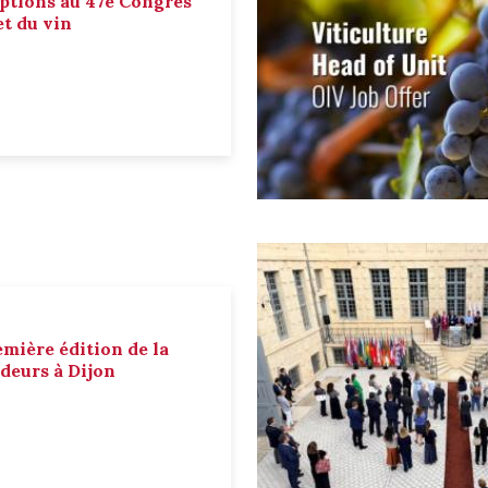
ptions au 47e Congrès
et du vin
emière édition de la
deurs à Dijon