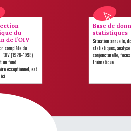
lection
Base de donn
ique du
statistiques
in de l’OIV
Situation annuelle, d
ion complète du
statistiques, analyse
e l’OIV (1928-1998)
conjoncturelle, focus
t un fond
thématique
re exceptionnel, est
 ici