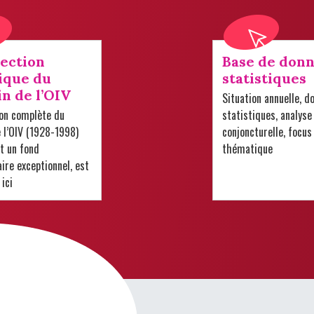
lection
Base de donn
ique du
statistiques
in de l’OIV
Situation annuelle, d
ion complète du
statistiques, analyse
e l’OIV (1928-1998)
conjoncturelle, focus
t un fond
thématique
re exceptionnel, est
 ici