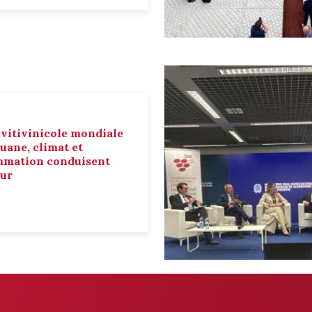
 vitivinicole mondiale
ouane, climat et
mmation conduisent
eur