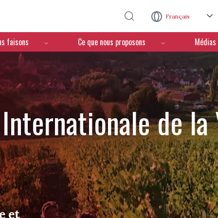
Aller au contenu principal
Français
us faisons
Ce que nous proposons
Médias
Internationale de la
e et