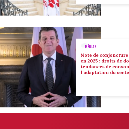
MÉDIAS
Note de conjoncture
en 2025 : droits de d
tendances de conso
l’adaptation du sect