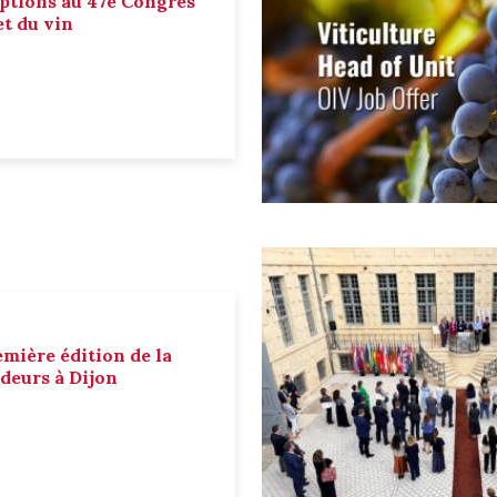
ptions au 47e Congrès
et du vin
emière édition de la
deurs à Dijon