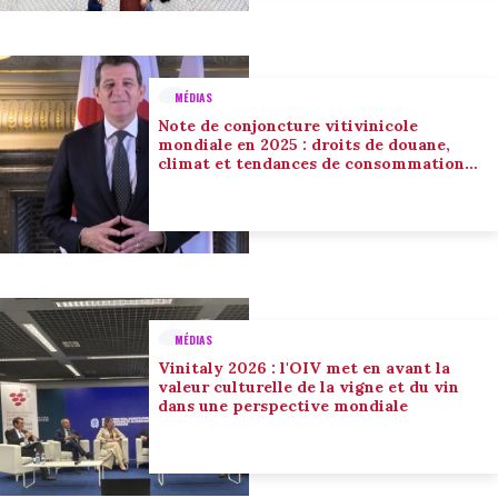
MÉDIAS
Note de conjoncture vitivinicole
mondiale en 2025 : droits de douane,
climat et tendances de consommation
conduisent l’adaptation du secteur
MÉDIAS
Vinitaly 2026 : l'OIV met en avant la
valeur culturelle de la vigne et du vin
dans une perspective mondiale