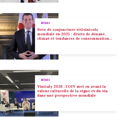
MÉDIAS
Note de conjoncture vitivinicole
mondiale en 2025 : droits de douane,
climat et tendances de consommation
conduisent l’adaptation du secteur
MÉDIAS
Vinitaly 2026 : l'OIV met en avant la
valeur culturelle de la vigne et du vin
dans une perspective mondiale