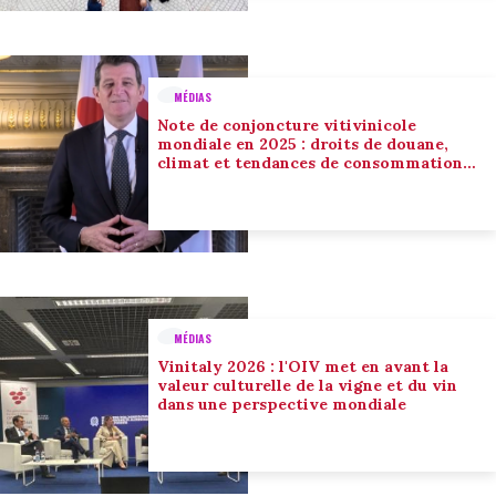
MÉDIAS
Note de conjoncture vitivinicole
mondiale en 2025 : droits de douane,
climat et tendances de consommation
conduisent l’adaptation du secteur
MÉDIAS
Vinitaly 2026 : l'OIV met en avant la
valeur culturelle de la vigne et du vin
dans une perspective mondiale