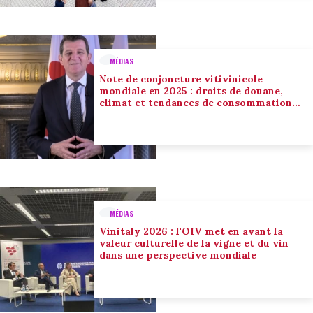
MÉDIAS
Note de conjoncture vitivinicole
mondiale en 2025 : droits de douane,
climat et tendances de consommation
conduisent l’adaptation du secteur
MÉDIAS
Vinitaly 2026 : l'OIV met en avant la
valeur culturelle de la vigne et du vin
dans une perspective mondiale