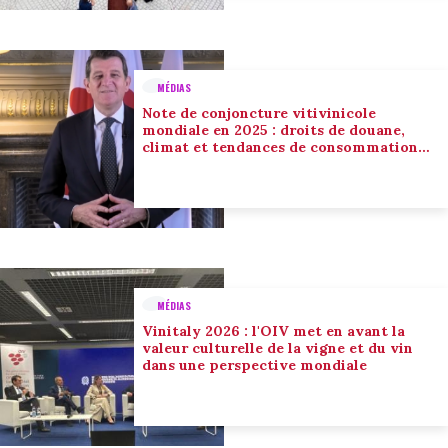
MÉDIAS
Note de conjoncture vitivinicole
mondiale en 2025 : droits de douane,
climat et tendances de consommation
conduisent l’adaptation du secteur
MÉDIAS
Vinitaly 2026 : l'OIV met en avant la
valeur culturelle de la vigne et du vin
dans une perspective mondiale