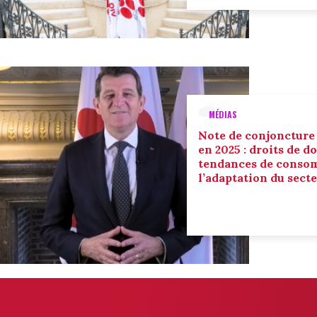
MÉDIAS
Note de conjoncture
en 2025 : droits de d
tendances de conso
l’adaptation du sect