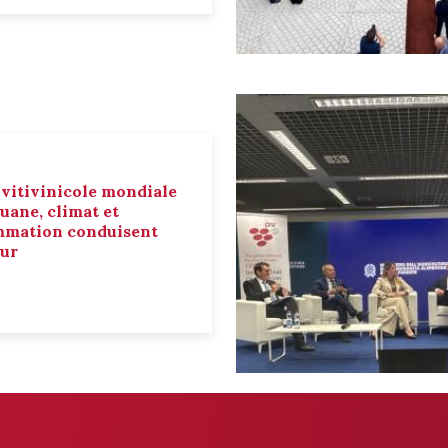
 vitivinicole mondiale
ouane, climat et
mmation conduisent
eur