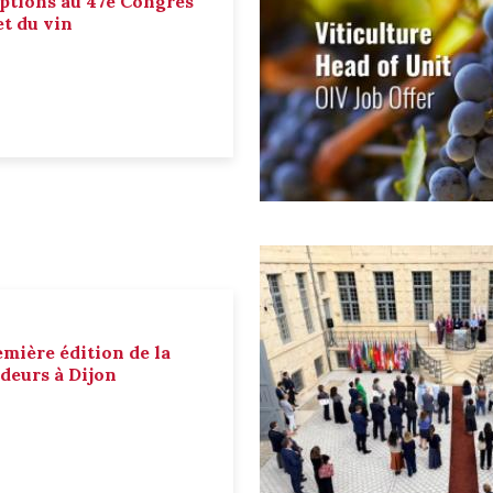
ptions au 47e Congrès
et du vin
emière édition de la
deurs à Dijon