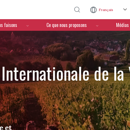
Aller au contenu principal
Français
us faisons
Ce que nous proposons
Médias
Internationale de la
e et