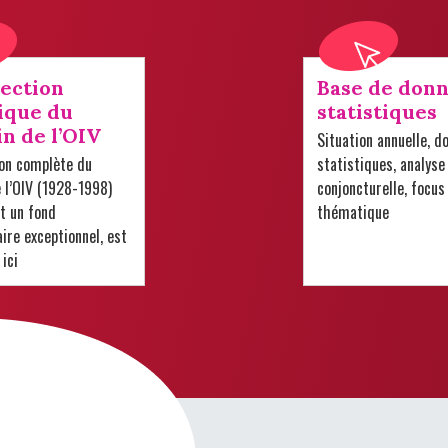
lection
Base de donn
ique du
statistiques
in de l’OIV
Situation annuelle, d
ion complète du
statistiques, analyse
e l’OIV (1928-1998)
conjoncturelle, focus
t un fond
thématique
re exceptionnel, est
 ici