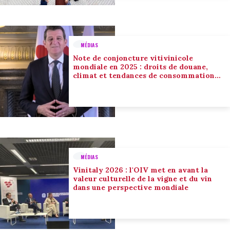
MÉDIAS
Note de conjoncture vitivinicole
mondiale en 2025 : droits de douane,
climat et tendances de consommation
conduisent l’adaptation du secteur
MÉDIAS
Vinitaly 2026 : l'OIV met en avant la
valeur culturelle de la vigne et du vin
dans une perspective mondiale