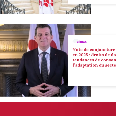
MÉDIAS
Note de conjoncture
en 2025 : droits de d
tendances de conso
l’adaptation du sect