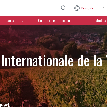
Aller au contenu principal
Français
us faisons
Ce que nous proposons
Médias
Internationale de la
e et