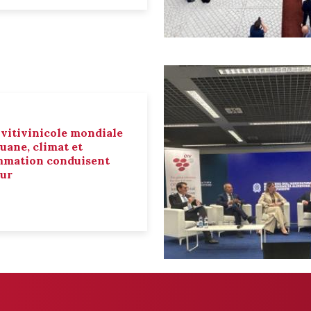
 vitivinicole mondiale
ouane, climat et
mmation conduisent
eur