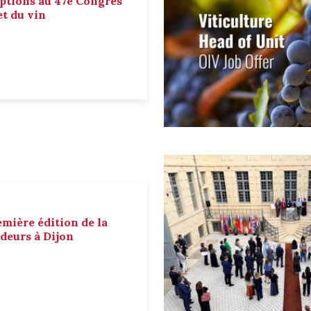
ptions au 47e Congrès
et du vin
emière édition de la
deurs à Dijon