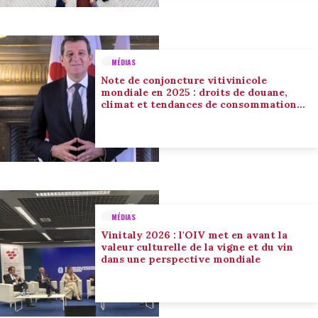
MÉDIAS
Note de conjoncture vitivinicole
mondiale en 2025 : droits de douane,
climat et tendances de consommation
conduisent l’adaptation du secteur
MÉDIAS
Vinitaly 2026 : l'OIV met en avant la
valeur culturelle de la vigne et du vin
dans une perspective mondiale