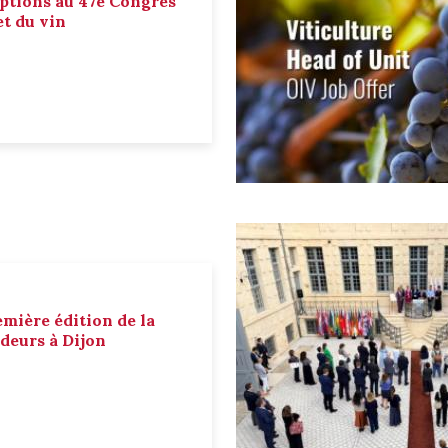
ptions au 47e Congrès
et du vin
emière édition de la
deurs à Dijon