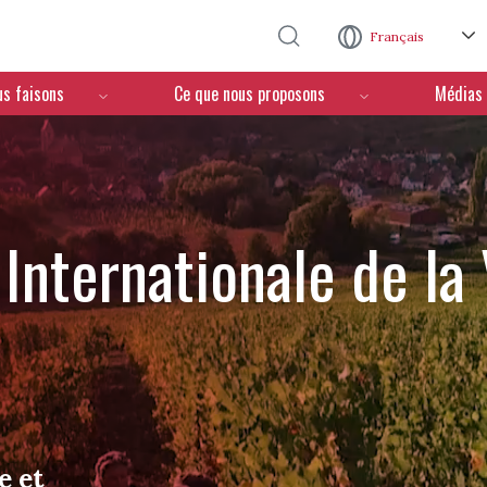
Aller au contenu principal
Français
us faisons
Ce que nous proposons
Médias
Internationale de la
e et