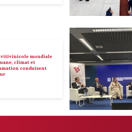
 vitivinicole mondiale
ouane, climat et
mmation conduisent
eur