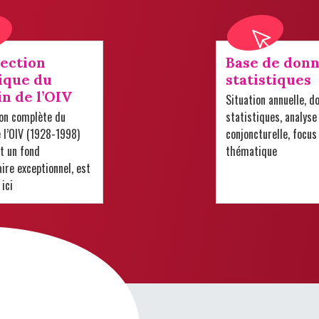
lection
Base de donn
ique du
statistiques
in de l’OIV
Situation annuelle, d
ion complète du
statistiques, analyse
e l’OIV (1928-1998)
conjoncturelle, focus
t un fond
thématique
re exceptionnel, est
 ici