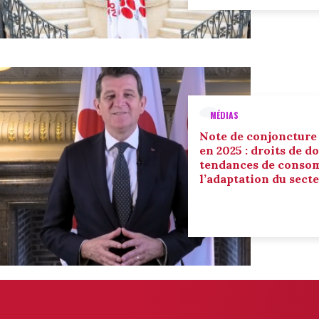
MÉDIAS
Note de conjoncture
en 2025 : droits de d
tendances de conso
l’adaptation du sect