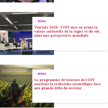
MÉDIAS
Vinitaly 2026 : l'OIV met en avant la
valeur culturelle de la vigne et du vin
dans une perspective mondiale
MÉDIAS
Le programme de bourses de l'OIV
soutient la recherche scientifique face
aux grands défis du secteur