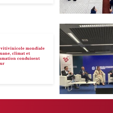
 vitivinicole mondiale
ouane, climat et
mmation conduisent
eur