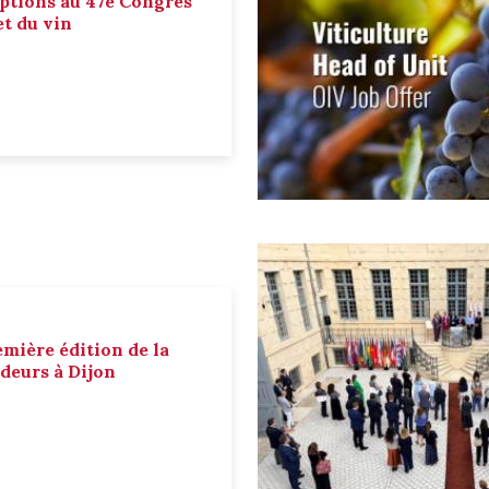
ptions au 47e Congrès
et du vin
emière édition de la
deurs à Dijon