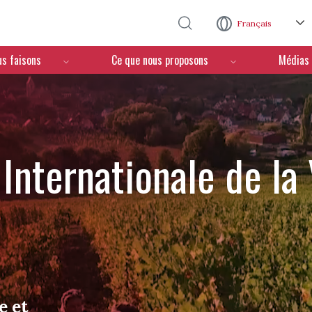
Aller au contenu principal
Français
us faisons
Ce que nous proposons
Médias
Internationale de la
e et