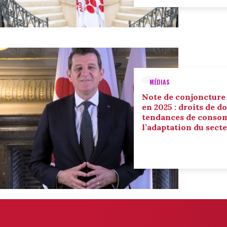
MÉDIAS
Note de conjoncture
en 2025 : droits de d
tendances de conso
l’adaptation du sect