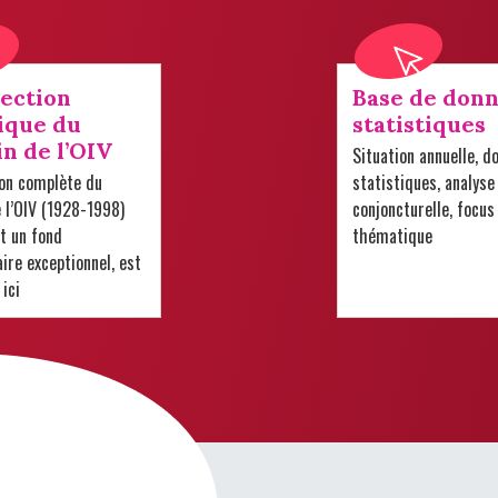
lection
Base de donn
ique du
statistiques
in de l’OIV
Situation annuelle, d
ion complète du
statistiques, analyse
e l’OIV (1928-1998)
conjoncturelle, focus
t un fond
thématique
re exceptionnel, est
 ici