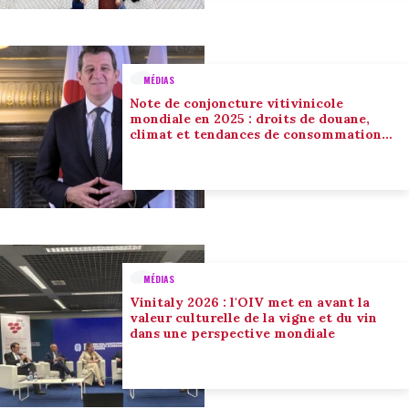
MÉDIAS
Note de conjoncture vitivinicole
mondiale en 2025 : droits de douane,
climat et tendances de consommation
conduisent l’adaptation du secteur
MÉDIAS
Vinitaly 2026 : l'OIV met en avant la
valeur culturelle de la vigne et du vin
dans une perspective mondiale