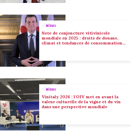
MÉDIAS
Note de conjoncture vitivinicole
mondiale en 2025 : droits de douane,
climat et tendances de consommation
conduisent l’adaptation du secteur
MÉDIAS
Vinitaly 2026 : l'OIV met en avant la
valeur culturelle de la vigne et du vin
dans une perspective mondiale