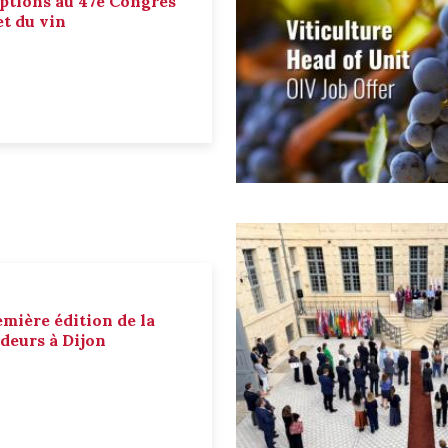
ptions au 47e Congrès
et du vin
emière édition de la
deurs à Dijon