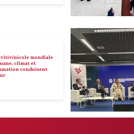
 vitivinicole mondiale
ouane, climat et
mmation conduisent
eur