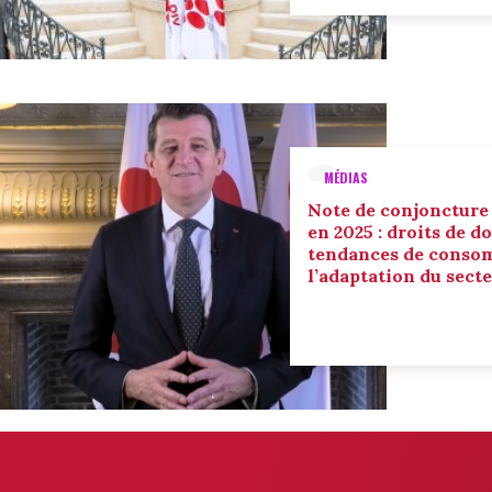
MÉDIAS
Note de conjoncture
en 2025 : droits de d
tendances de conso
l’adaptation du sect