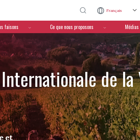
Aller au contenu principal
Français
us faisons
Ce que nous proposons
Médias
Internationale de la
e et