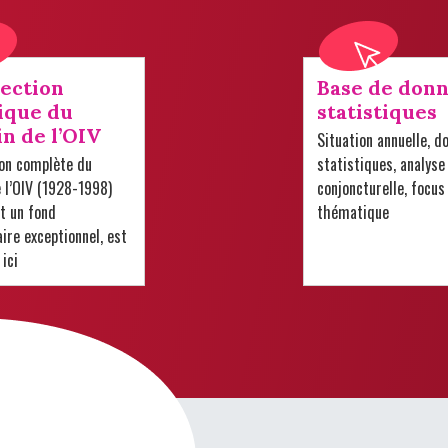
lection
Base de donn
ique du
statistiques
in de l’OIV
Situation annuelle, d
ion complète du
statistiques, analyse
e l’OIV (1928-1998)
conjoncturelle, focus
t un fond
thématique
re exceptionnel, est
 ici