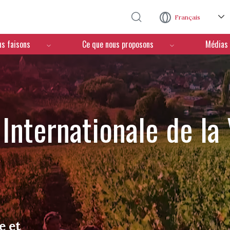
Aller au contenu principal
Français
us faisons
Ce que nous proposons
Médias
Internationale de la
e et