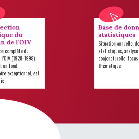
lection
Base de donn
ique du
statistiques
in de l’OIV
Situation annuelle, d
ion complète du
statistiques, analyse
e l’OIV (1928-1998)
conjoncturelle, focus
t un fond
thématique
re exceptionnel, est
 ici