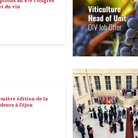
ptions au 47e Congrès
et du vin
emière édition de la
deurs à Dijon