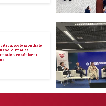
 vitivinicole mondiale
ouane, climat et
mmation conduisent
eur