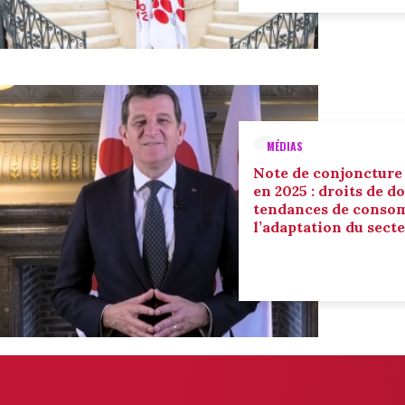
MÉDIAS
Note de conjoncture
en 2025 : droits de d
tendances de conso
l’adaptation du sect