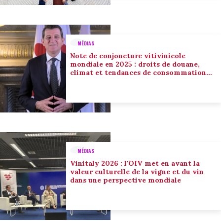
MÉDIAS
Note de conjoncture vitivinicole
mondiale en 2025 : droits de douane,
climat et tendances de consommation
conduisent l’adaptation du secteur
MÉDIAS
Vinitaly 2026 : l'OIV met en avant la
valeur culturelle de la vigne et du vin
dans une perspective mondiale