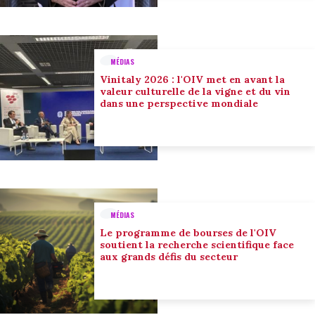
MÉDIAS
Vinitaly 2026 : l'OIV met en avant la
valeur culturelle de la vigne et du vin
dans une perspective mondiale
MÉDIAS
Le programme de bourses de l'OIV
soutient la recherche scientifique face
aux grands défis du secteur