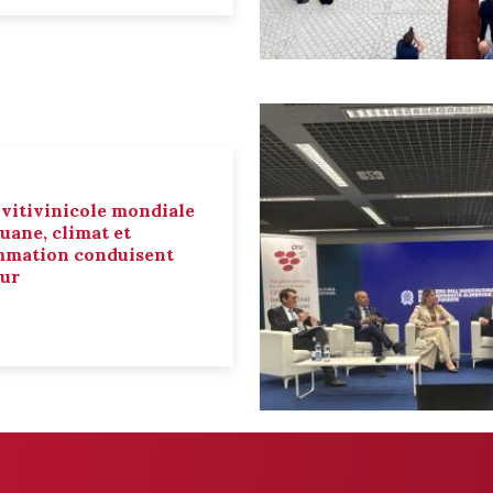
 vitivinicole mondiale
ouane, climat et
mmation conduisent
eur