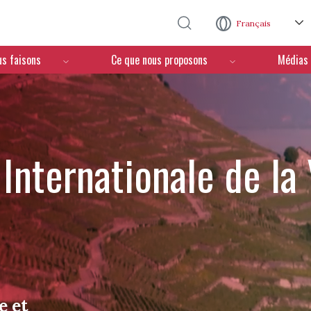
Aller au contenu principal
Français
us faisons
Ce que nous proposons
Médias
Internationale de la
e et