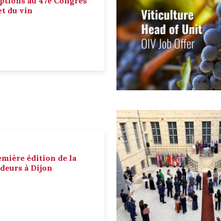
ptions au 47e Congrès
et du vin
emière édition de la
deurs à Dijon