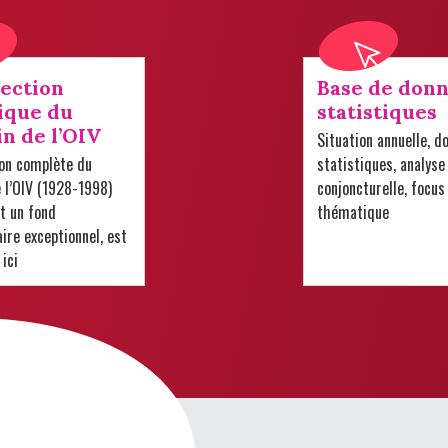
lection
Base de donn
ique du
statistiques
in de l’OIV
Situation annuelle, d
ion complète du
statistiques, analyse
e l’OIV (1928-1998)
conjoncturelle, focus
t un fond
thématique
re exceptionnel, est
 ici