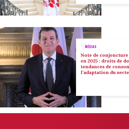
MÉDIAS
Note de conjoncture
en 2025 : droits de d
tendances de conso
l’adaptation du sect