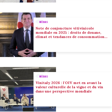
MÉDIAS
Note de conjoncture vitivinicole
mondiale en 2025 : droits de douane,
climat et tendances de consommation
conduisent l’adaptation du secteur
MÉDIAS
Vinitaly 2026 : l'OIV met en avant la
valeur culturelle de la vigne et du vin
dans une perspective mondiale