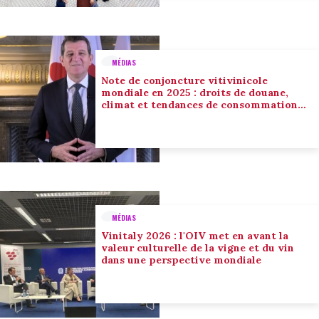
MÉDIAS
Note de conjoncture vitivinicole
mondiale en 2025 : droits de douane,
climat et tendances de consommation
conduisent l’adaptation du secteur
MÉDIAS
Vinitaly 2026 : l'OIV met en avant la
valeur culturelle de la vigne et du vin
dans une perspective mondiale