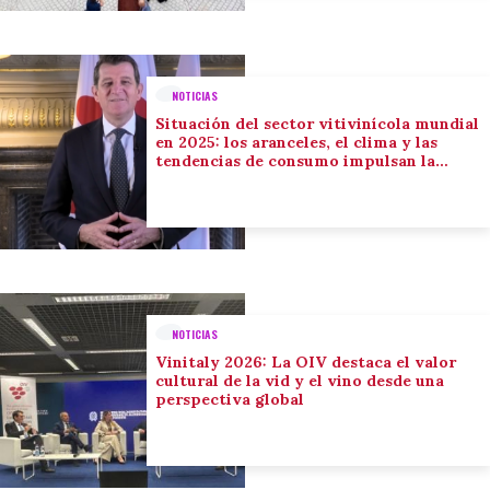
NOTICIAS
Situación del sector vitivinícola mundial
en 2025: los aranceles, el clima y las
tendencias de consumo impulsan la
adaptación del sector
NOTICIAS
Vinitaly 2026: La OIV destaca el valor
cultural de la vid y el vino desde una
perspectiva global