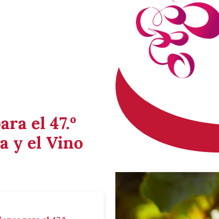
ara el 47.º
a y el Vino