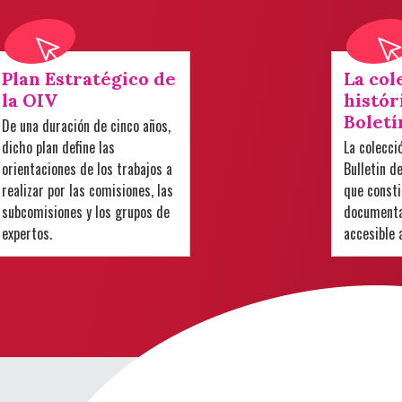
Plan Estratégico de
La col
la OIV
histór
Boletí
De una duración de cinco años,
dicho plan define las
La colecci
orientaciones de los trabajos a
Bulletin d
realizar por las comisiones, las
que consti
subcomisiones y los grupos de
documental
expertos.
accesible 