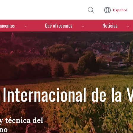
Pasar al contenido principal
Español
hacemos
Qué ofrecemos
Noticias
Internacional de la V
y técnica del
ino