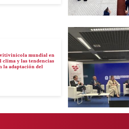
 vitivinícola mundial en
el clima y las tendencias
 la adaptación del