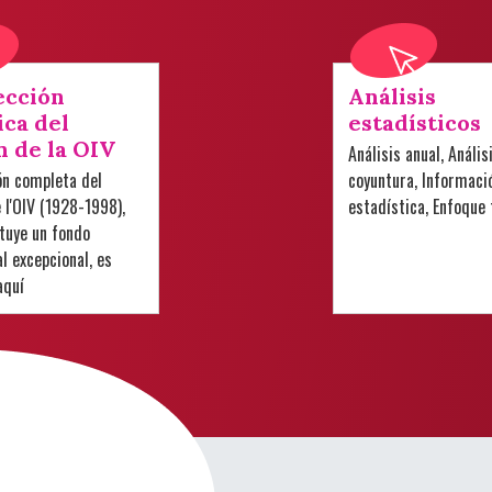
ección
Análisis
ica del
estadísticos
n de la OIV
Análisis anual, Anális
ón completa del
coyuntura, Informaci
e l'OIV (1928-1998),
estadística, Enfoque
tuye un fondo
 excepcional, es
aquí