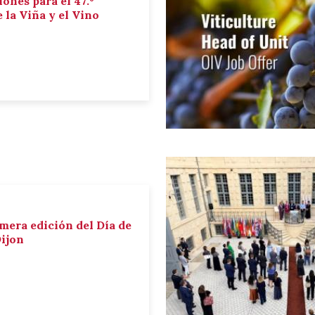
iones para el 47.º
la Viña y el Vino
imera edición del Día de
Dijon