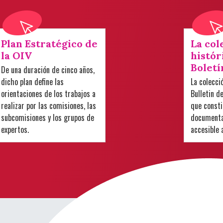
Plan Estratégico de
La col
la OIV
histór
Boletí
De una duración de cinco años,
dicho plan define las
La colecci
orientaciones de los trabajos a
Bulletin d
realizar por las comisiones, las
que consti
subcomisiones y los grupos de
documental
expertos.
accesible 