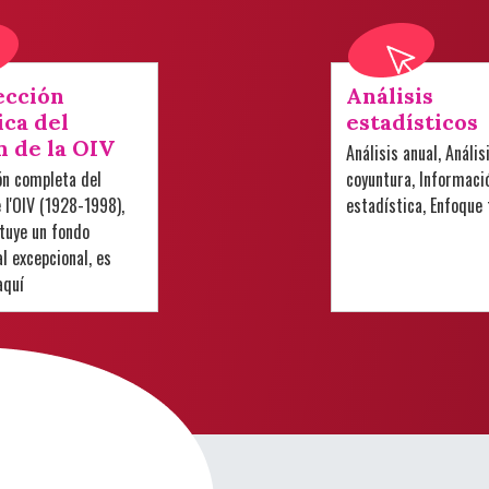
ección
Análisis
ica del
estadísticos
n de la OIV
Análisis anual, Anális
ón completa del
coyuntura, Informaci
e l'OIV (1928-1998),
estadística, Enfoque
tuye un fondo
 excepcional, es
aquí