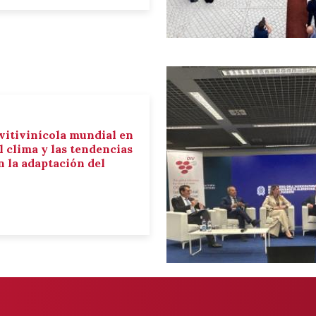
 vitivinícola mundial en
el clima y las tendencias
 la adaptación del