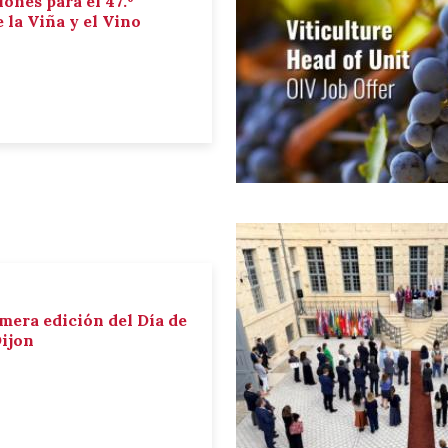
iones para el 47.º
la Viña y el Vino
imera edición del Día de
Dijon