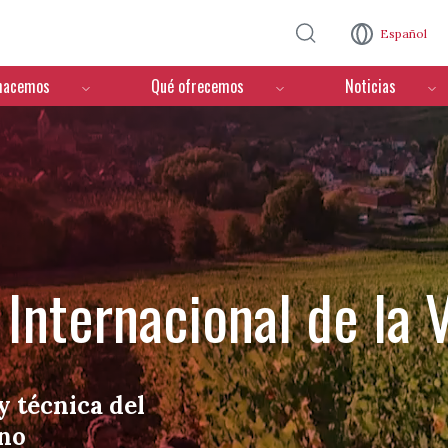
Pasar al contenido principal
Español
hacemos
Qué ofrecemos
Noticias
Internacional de la V
y técnica del
ino