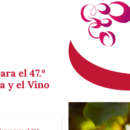
ara el 47.º
a y el Vino