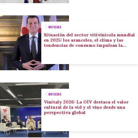
NOTICIAS
Situación del sector vitivinícola mundial
en 2025: los aranceles, el clima y las
tendencias de consumo impulsan la
adaptación del sector
NOTICIAS
Vinitaly 2026: La OIV destaca el valor
cultural de la vid y el vino desde una
perspectiva global