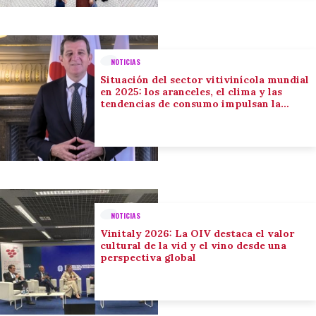
NOTICIAS
Situación del sector vitivinícola mundial
en 2025: los aranceles, el clima y las
tendencias de consumo impulsan la
adaptación del sector
NOTICIAS
Vinitaly 2026: La OIV destaca el valor
cultural de la vid y el vino desde una
perspectiva global