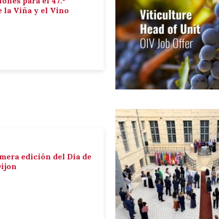
iones para el 47.º
la Viña y el Vino
imera edición del Día de
Dijon