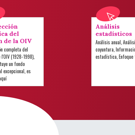
ección
Análisis
ica del
estadísticos
n de la OIV
Análisis anual, Anális
ón completa del
coyuntura, Informaci
e l'OIV (1928-1998),
estadística, Enfoque
tuye un fondo
 excepcional, es
aquí