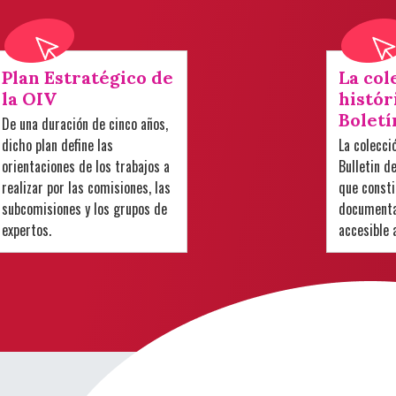
Plan Estratégico de
La col
la OIV
histór
Boletí
De una duración de cinco años,
dicho plan define las
La colecci
orientaciones de los trabajos a
Bulletin d
realizar por las comisiones, las
que consti
subcomisiones y los grupos de
documental
expertos.
accesible 