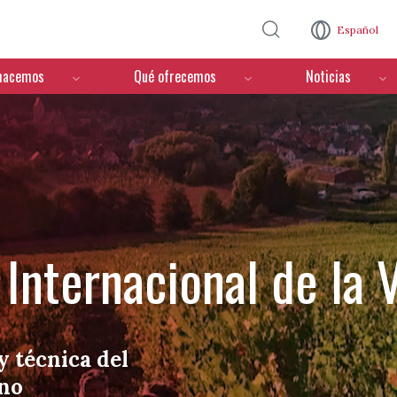
Pasar al contenido principal
Español
hacemos
Qué ofrecemos
Noticias
Internacional de la V
y técnica del
ino