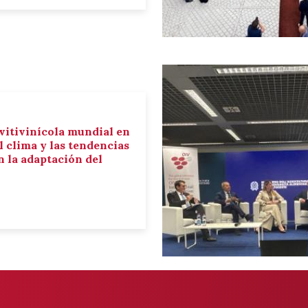
 vitivinícola mundial en
el clima y las tendencias
 la adaptación del