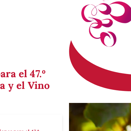
ara el 47.º
a y el Vino