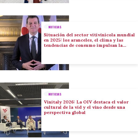
NOTICIAS
Situación del sector vitivinícola mundial
en 2025: los aranceles, el clima y las
tendencias de consumo impulsan la
adaptación del sector
NOTICIAS
Vinitaly 2026: La OIV destaca el valor
cultural de la vid y el vino desde una
perspectiva global