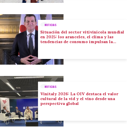
NOTICIAS
Situación del sector vitivinícola mundial
en 2025: los aranceles, el clima y las
tendencias de consumo impulsan la
adaptación del sector
NOTICIAS
Vinitaly 2026: La OIV destaca el valor
cultural de la vid y el vino desde una
perspectiva global