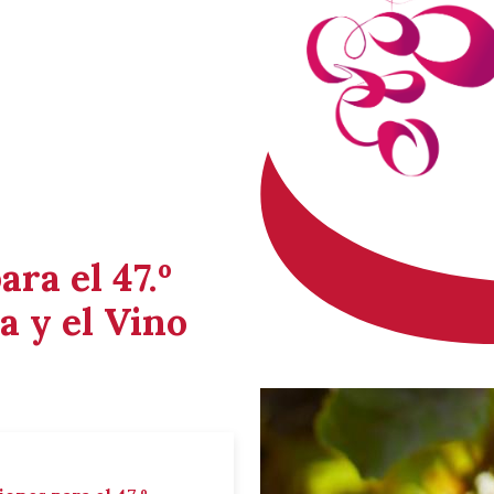
ara el 47.º
a y el Vino