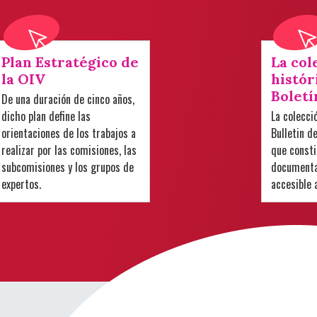
Plan Estratégico de
La col
la OIV
histór
Boletí
De una duración de cinco años,
dicho plan define las
La colecci
orientaciones de los trabajos a
Bulletin d
realizar por las comisiones, las
que consti
subcomisiones y los grupos de
documental
expertos.
accesible 