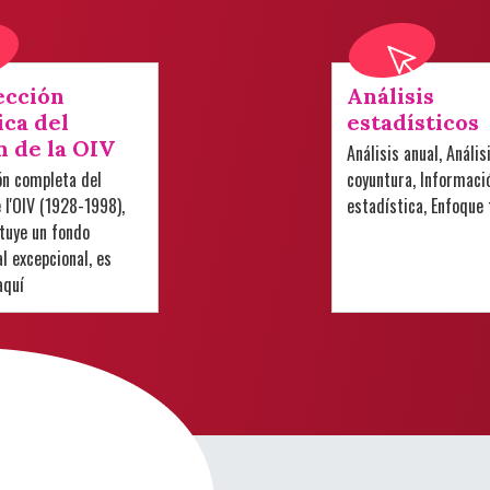
ección
Análisis
ica del
estadísticos
n de la OIV
Análisis anual, Anális
ón completa del
coyuntura, Informaci
e l'OIV (1928-1998),
estadística, Enfoque
tuye un fondo
 excepcional, es
aquí