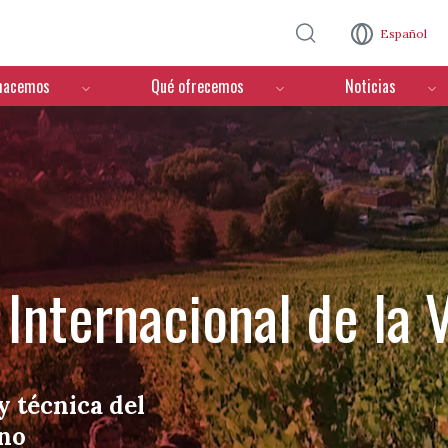
Pasar al contenido principal
Español
hacemos
Qué ofrecemos
Noticias
Internacional de la V
y técnica del
ino