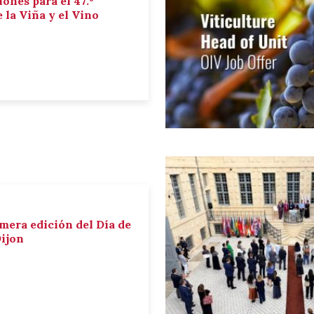
iones para el 47.º
la Viña y el Vino
imera edición del Día de
Dijon