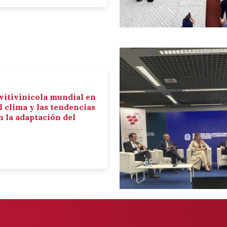
 vitivinícola mundial en
el clima y las tendencias
 la adaptación del