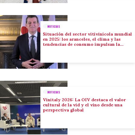
NOTICIAS
Situación del sector vitivinícola mundial
en 2025: los aranceles, el clima y las
tendencias de consumo impulsan la
adaptación del sector
NOTICIAS
Vinitaly 2026: La OIV destaca el valor
cultural de la vid y el vino desde una
perspectiva global