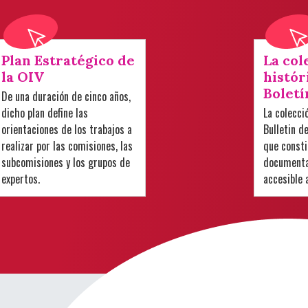
Plan Estratégico de
La col
la OIV
histór
Boletí
De una duración de cinco años,
dicho plan define las
La colecci
orientaciones de los trabajos a
Bulletin d
realizar por las comisiones, las
que consti
subcomisiones y los grupos de
documental
expertos.
accesible 