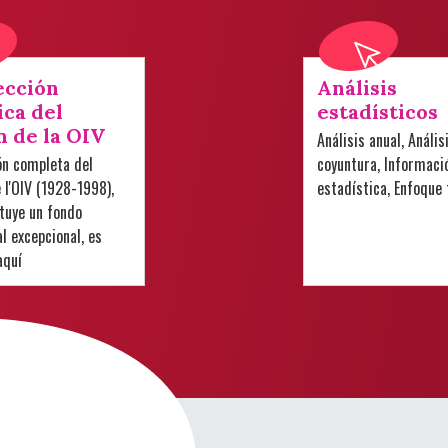
ección
Análisis
ica del
estadísticos
n de la OIV
Análisis anual, Anális
ón completa del
coyuntura, Informaci
e l'OIV (1928-1998),
estadística, Enfoque
tuye un fondo
 excepcional, es
aquí