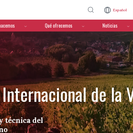
Pasar al contenido principal
Español
hacemos
Qué ofrecemos
Noticias
Internacional de la V
y técnica del
ino