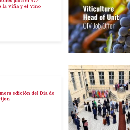
iones para el 47.º
la Viña y el Vino
imera edición del Día de
Dijon