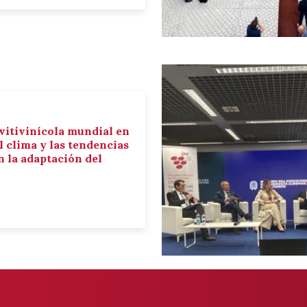
 vitivinícola mundial en
el clima y las tendencias
 la adaptación del