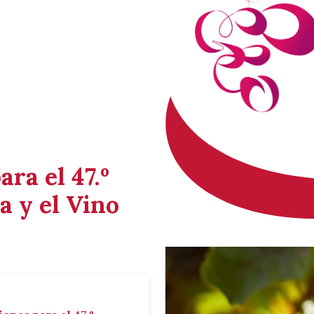
ara el 47.º
a y el Vino