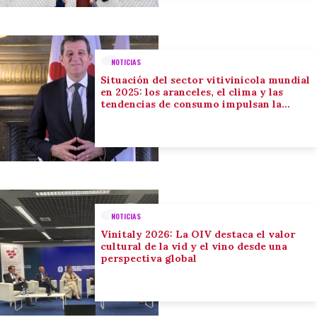
NOTICIAS
Situación del sector vitivinícola mundial
en 2025: los aranceles, el clima y las
tendencias de consumo impulsan la
adaptación del sector
NOTICIAS
Vinitaly 2026: La OIV destaca el valor
cultural de la vid y el vino desde una
perspectiva global