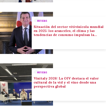
NOTICIAS
Situación del sector vitivinícola mundial
en 2025: los aranceles, el clima y las
tendencias de consumo impulsan la
adaptación del sector
NOTICIAS
Vinitaly 2026: La OIV destaca el valor
cultural de la vid y el vino desde una
perspectiva global