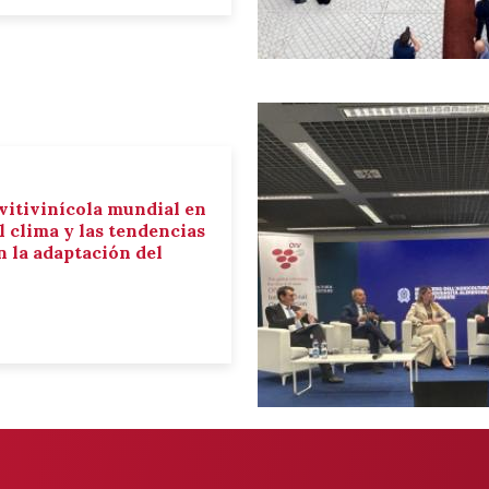
 vitivinícola mundial en
el clima y las tendencias
 la adaptación del