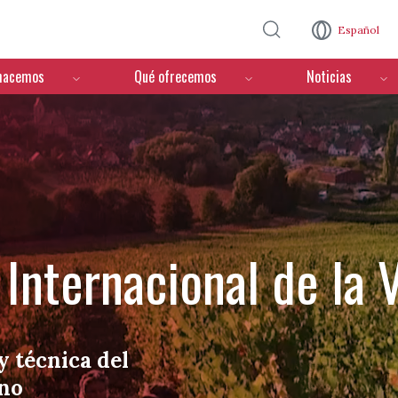
Pasar al contenido principal
Español
hacemos
Qué ofrecemos
Noticias
Internacional de la V
y técnica del
ino