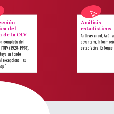
ección
Análisis
ica del
estadísticos
n de la OIV
Análisis anual, Anális
ón completa del
coyuntura, Informaci
e l'OIV (1928-1998),
estadística, Enfoque
tuye un fondo
 excepcional, es
aquí