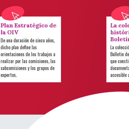
Plan Estratégico de
La col
la OIV
histór
Boletí
De una duración de cinco años,
dicho plan define las
La colecci
orientaciones de los trabajos a
Bulletin d
realizar por las comisiones, las
que consti
subcomisiones y los grupos de
documental
expertos.
accesible 