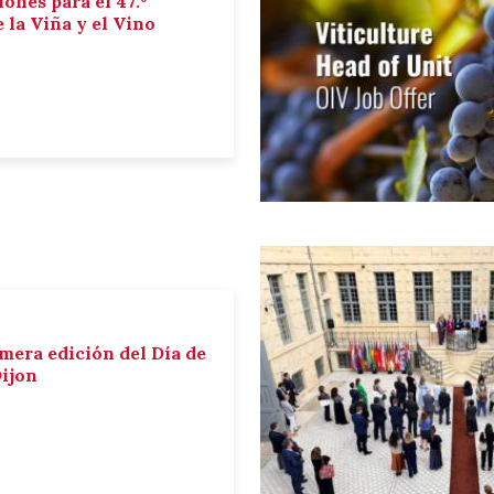
iones para el 47.º
la Viña y el Vino
imera edición del Día de
Dijon