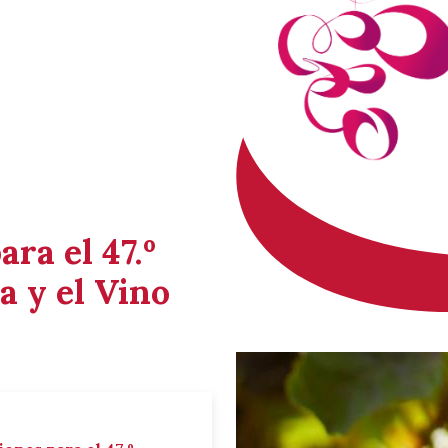
ara el 47.º
a y el Vino