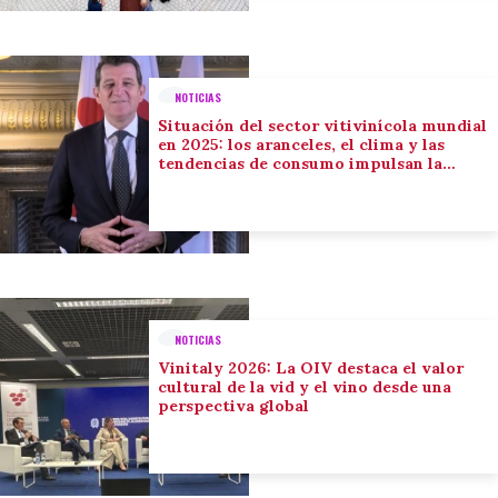
NOTICIAS
Situación del sector vitivinícola mundial
en 2025: los aranceles, el clima y las
tendencias de consumo impulsan la
adaptación del sector
NOTICIAS
Vinitaly 2026: La OIV destaca el valor
cultural de la vid y el vino desde una
perspectiva global