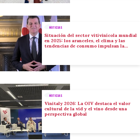
NOTICIAS
Situación del sector vitivinícola mundial
en 2025: los aranceles, el clima y las
tendencias de consumo impulsan la
adaptación del sector
NOTICIAS
Vinitaly 2026: La OIV destaca el valor
cultural de la vid y el vino desde una
perspectiva global