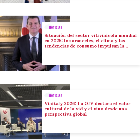
NOTICIAS
Situación del sector vitivinícola mundial
en 2025: los aranceles, el clima y las
tendencias de consumo impulsan la
adaptación del sector
NOTICIAS
Vinitaly 2026: La OIV destaca el valor
cultural de la vid y el vino desde una
perspectiva global