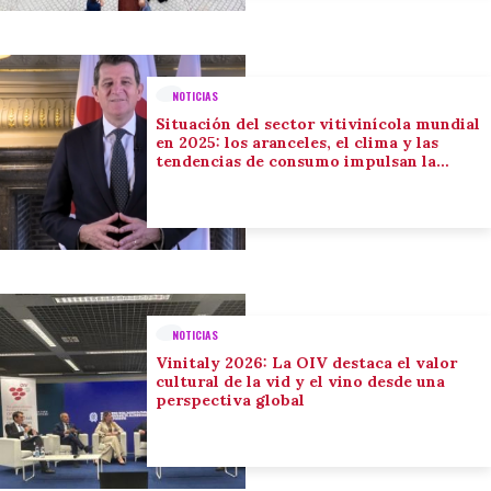
NOTICIAS
Situación del sector vitivinícola mundial
en 2025: los aranceles, el clima y las
tendencias de consumo impulsan la
adaptación del sector
NOTICIAS
Vinitaly 2026: La OIV destaca el valor
cultural de la vid y el vino desde una
perspectiva global