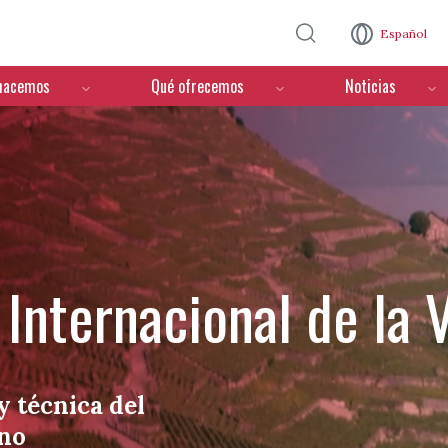
Pasar al contenido principal
Español
hacemos
Qué ofrecemos
Noticias
Internacional de la V
y técnica del
ino