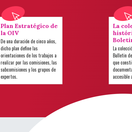
Plan Estratégico de
La col
la OIV
histór
Boletí
De una duración de cinco años,
dicho plan define las
La colecci
orientaciones de los trabajos a
Bulletin d
realizar por las comisiones, las
que consti
subcomisiones y los grupos de
documental
expertos.
accesible 