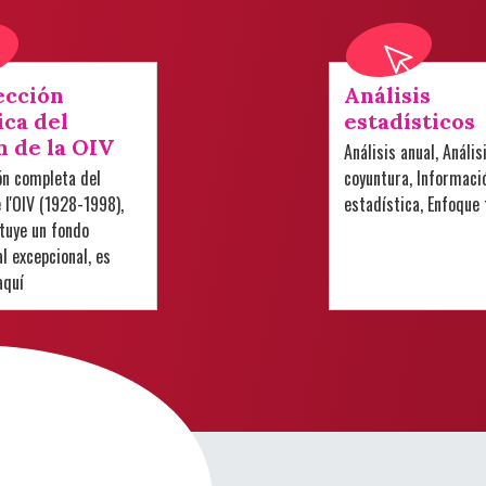
ección
Análisis
ica del
estadísticos
n de la OIV
Análisis anual, Anális
ón completa del
coyuntura, Informaci
e l'OIV (1928-1998),
estadística, Enfoque
tuye un fondo
 excepcional, es
aquí