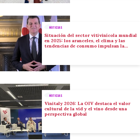
NOTICIAS
Situación del sector vitivinícola mundial
en 2025: los aranceles, el clima y las
tendencias de consumo impulsan la
adaptación del sector
NOTICIAS
Vinitaly 2026: La OIV destaca el valor
cultural de la vid y el vino desde una
perspectiva global