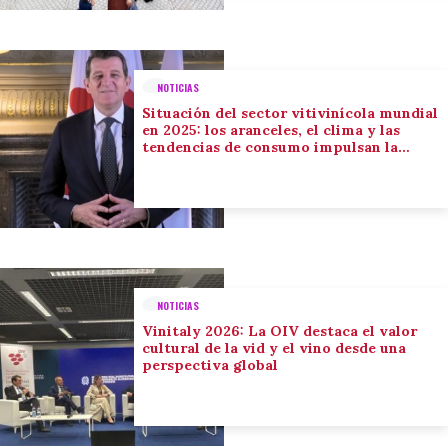
NOTICIAS
Situación del sector vitivinícola mundial
en 2025: los aranceles, el clima y las
tendencias de consumo impulsan la
adaptación del sector
NOTICIAS
Vinitaly 2026: La OIV destaca el valor
cultural de la vid y el vino desde una
perspectiva global