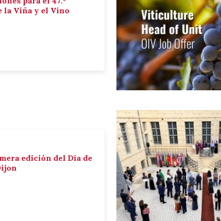
iones para el 47.º
la Viña y el Vino
imera edición del Día de
Dijon