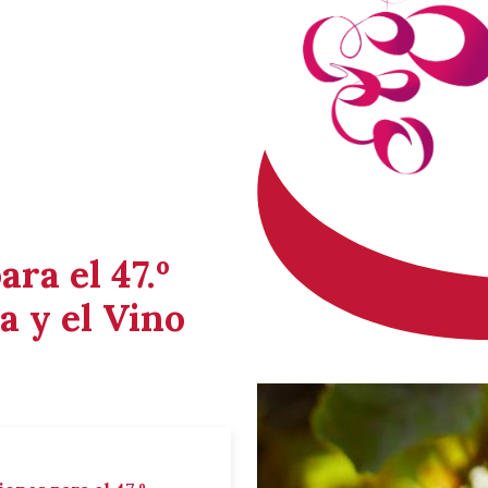
ara el 47.º
a y el Vino