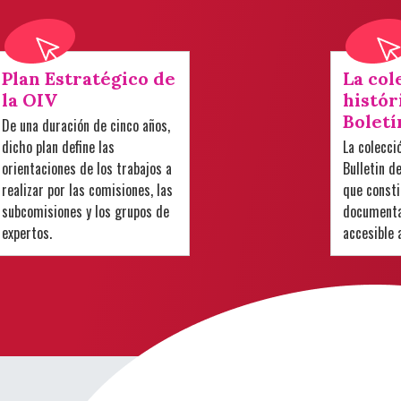
Plan Estratégico de
La col
la OIV
histór
Boletí
De una duración de cinco años,
dicho plan define las
La colecci
orientaciones de los trabajos a
Bulletin d
realizar por las comisiones, las
que consti
subcomisiones y los grupos de
documental
expertos.
accesible 