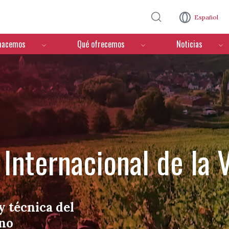
Pasar al contenido principal
Español
hacemos
Qué ofrecemos
Noticias
Internacional de la V
y técnica del
ino