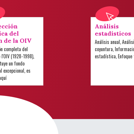
ección
Análisis
ica del
estadísticos
n de la OIV
Análisis anual, Anális
ón completa del
coyuntura, Informaci
e l'OIV (1928-1998),
estadística, Enfoque
tuye un fondo
 excepcional, es
aquí