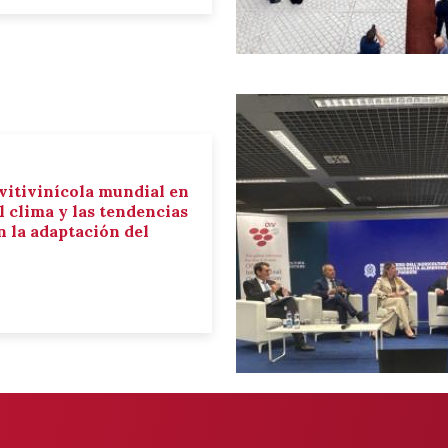
 vitivinícola mundial en
el clima y las tendencias
 la adaptación del